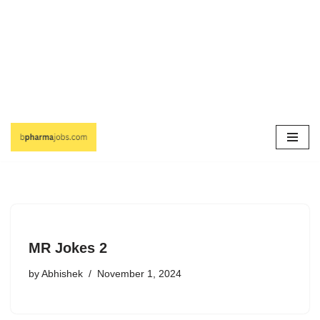
Skip
to
content
MR Jokes 2
by
Abhishek
November 1, 2024