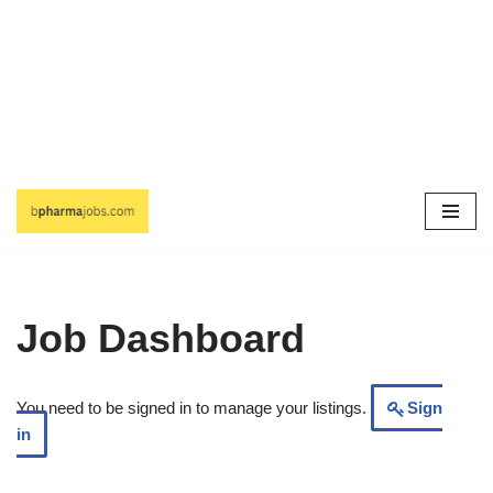
Skip
to
content
Job Dashboard
You need to be signed in to manage your listings.
Sign
in